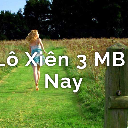
Lô Xiên 3 M
Nay